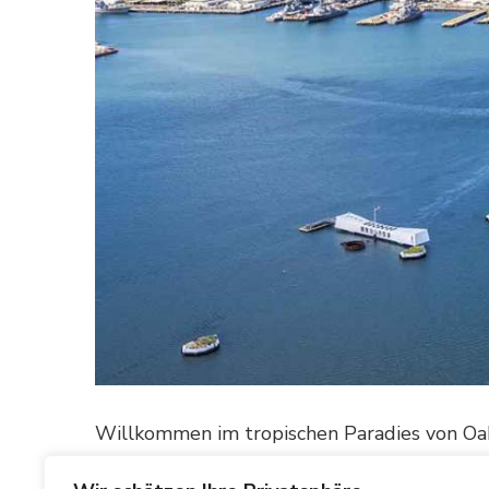
Willkommen im tropischen Paradies von Oahu
faszinierender Schönheit, von üppigen Rege