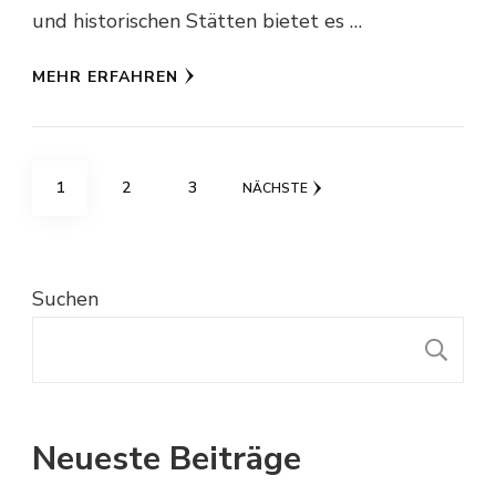
und historischen Stätten bietet es …
MEHR ERFAHREN
Seitennummerierung
SEITE
SEITE
SEITE
1
2
3
NÄCHSTE
der
Beiträge
Suchen
S
Neueste Beiträge