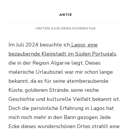
ANTJE
ZU
HINTERLASSE EINEN KOMMENTAR
LAGOS:
ENTDECKE
Im Juli 2024 besuchte ich
Lagos, eine
DAS
bezaubernde Kleinstadt im Süden Portugals
MALERISCHE
,
URLAUBSPARADIES
die in der Region Algarve liegt. Dieses
AN
malerische Urlaubsziel war mir schon lange
DER
ALGARVE
bekannt, da es für seine atemberaubende
Küste, goldenen Strände, seine reiche
Geschichte und kulturelle Vielfalt bekannt ist.
Doch die persönliche Erfahrung in Lagos hat
mich noch mehr in den Bann gezogen. Jede
Ecke dieses wunderschönen Ortes strahlt eine